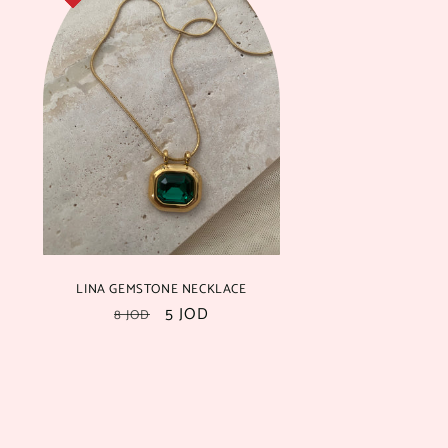
LINA GEMSTONE NECKLACE
سعر
5 JOD
السعر
8 JOD
بعد
العادي
الخصم