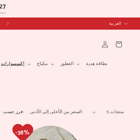
26
Secs
ل
العربية
غ
ة
عربة
تسجيل
التسوق
الدخول
بطاقة هدية
العطور
مكياج
إكسسوارات
5 منتجات
فرز حسب: